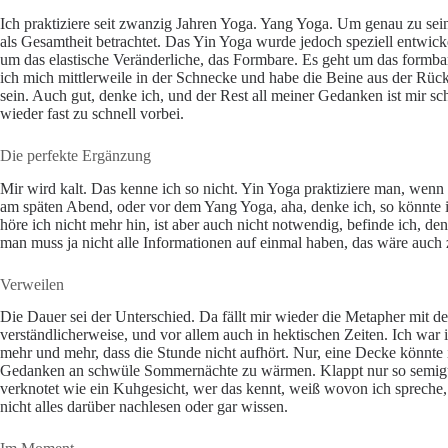
Ich praktiziere seit zwanzig Jahren Yoga. Yang Yoga. Um genau zu sei
als Gesamtheit betrachtet. Das Yin Yoga wurde jedoch speziell entwi
um das elastische Veränderliche, das Formbare. Es geht um das formbar
ich mich mittlerweile in der Schnecke und habe die Beine aus der Rüc
sein. Auch gut, denke ich, und der Rest all meiner Gedanken ist mir s
wieder fast zu schnell vorbei.
Die perfekte Ergänzung
Mir wird kalt. Das kenne ich so nicht. Yin Yoga praktiziere man, wenn
am späten Abend, oder vor dem Yang Yoga, aha, denke ich, so könnte ic
höre ich nicht mehr hin, ist aber auch nicht notwendig, befinde ich, 
man muss ja nicht alle Informationen auf einmal haben, das wäre auch 
Verweilen
Die Dauer sei der Unterschied. Da fällt mir wieder die Metapher mit 
verständlicherweise, und vor allem auch in hektischen Zeiten. Ich war 
mehr und mehr, dass die Stunde nicht aufhört. Nur, eine Decke könnte
Gedanken an schwüle Sommernächte zu wärmen. Klappt nur so semigut. U
verknotet wie ein Kuhgesicht, wer das kennt, weiß wovon ich spreche,
nicht alles darüber nachlesen oder gar wissen.