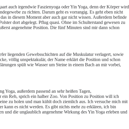
ogaart auch irgendwie Faszienyoga oder Yin Yoga, denn der Körper wird
ndegewebe zu richten. Darum geht es vorrangig. Es geht eben nicht
ich das in diesem Moment aber auch gar nicht wissen. Außerdem befinde
olster dort abgelegt. Pflug quasi. Ohne im Schulterstand gewesen zu
 äußerst angenehme Position. Die fünf Minuten sind mir dann schon
tiefer liegenden Gewebsschichten auf die Muskulatur verlagert, sowie
ke, völlig unspektakulär, der Name erklärt die Position und schon
klärungen spült wie Wasser um Steine in einem Bach an mir vorbei,
Yang Yoga, außerdem passend an sehr heißen Tagen,
ein Reh, sprich ein halber Zoo. Von Position zu Position will ich
 eine zu holen und man kühlt doch ziemlich aus. Ich versuche mich mit
kann es nicht werden. Es gibt nichts mehr zu erklären, ich bin
ieren und die unglaublich angenehme Wirkung des Yin Yoga erleben und