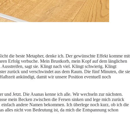
. Nicht die beste Metapher, denke ich. Der gewünschte Effekt komme mit
telbaren Erfolg verbuche. Mein Brustkorb, mein Kopf auf dem länglichen
usstreifen, sagt sie. Klingt nach viel. Klingt schwierig. Klingt
lster zurück und verschwindet aus dem Raum. Die fünf Minuten, die sie
 Halbzeit ankündigt, damit wir unsere Position eventuell noch
r und Jetzt. Die Asanas kenne ich alle. Wir wechseln zur nächsten.
, lasse mein Becken zwischen die Fersen sinken und lege mich zurück
oga einfach andere Namen bekommen. Ich überlege noch kurz, ob ich die
 das alles nicht von Bedeutung ist, da mich die Entspannung schon