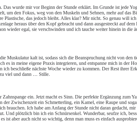
n. Das wurde mir vor Beginn der Stunde erklärt. Im Grunde ist jede Y
ckelt, um den Fokus, weg von den Muskeln und Sehnen, mehr auf das Bi
e Plastische, das jedoch bleibt. Alles klar? Mir nicht. So genau will 
kenlage heraus über den Kopf gebracht und dann ausgestreckt auf dem P
chon wieder egal, sie verschwinden und ich tauche weiter hinein in die
 die Muskulatur kalt ist, sodass sich die Beanspruchung nicht von den 
h es in meine eigene Praxis integrieren, und entspanne mich in der Hoc
denn ich beschließe nächste Woche wieder zu kommen. Der Rest ihrer Er
zu viel und dann … Stille.
der Zahnspange ein. Jetzt macht es Sinn. Die perfekte Ergänzung zum 
in der Zwischenzeit ein Schmetterling, ein Kamel, eine Raupe und sogar 
 ich brauchen. Ich habe am Anfang der Stunde nicht daran gedacht, mir
nd plötzlich bin ich ein Schnürsenkel. Wunderbar, seufze ich, besser 
 es ist aber auch nicht so wichtig, denn man muss es einfach ausprob