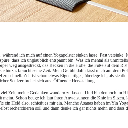
n, während ich mich auf einen Yogapolster sinken lasse. Fast versinke
 Ich spüre, dass ich unglaublich entspannt bin. Was ich mental als unmit
per weg ausgestreckt, das Becken in die Höhe, die Füße auf dem Rist. A
ie hinzu, braucht seine Zeit. Mein Gefühl dafür lässt mich auf dem Po
u schnell. Zeit ist schon etwas Eigenartiges, überlege ich, als sie die
rlicher Seufzer breitet sich aus. Öffnende Herzstellung.
h viel Zeit, meine Gedanken wandern zu lassen. Und bin dennoch im Hie
amit meint. Schon beuge ich laut ihren Anweisungen die Knie im Sitzen
e. Wie ein Held also, schießt es mir ein. Manche Asanas haben im Yin Y
 selbst recherchieren soll und dann denke ich gar nichts mehr, und dass