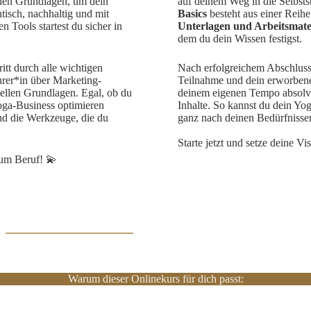
ellen Grundlagen, um dein
auf deinem Weg in die Selbsts
isch, nachhaltig und mit
Basics
besteht aus einer Reih
n Tools startest du sicher in
Unterlagen und Arbeitsmate
dem du dein Wissen festigst.
ritt durch alle wichtigen
Nach erfolgreichem Abschluss 
hrer*in über Marketing-
Teilnahme und dein erworbene
ziellen Grundlagen. Egal, ob du
deinem eigenen Tempo absolvie
Yoga-Business optimieren
Inhalte. So kannst du dein Yog
nd die Werkzeuge, die du
ganz nach deinen Bedürfnisse
Starte jetzt und setze deine Vi
zum Beruf! 💫
Warum dieser Onlinekurs für dich passt: