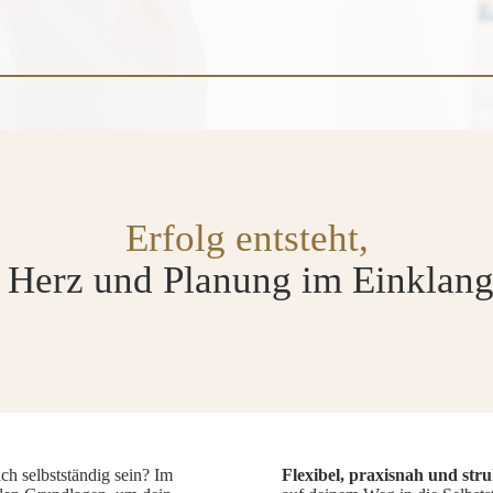
Erfolg entsteht,
Herz und Planung im Einklang
ch selbstständig sein? Im
Flexibel, praxisnah und stru