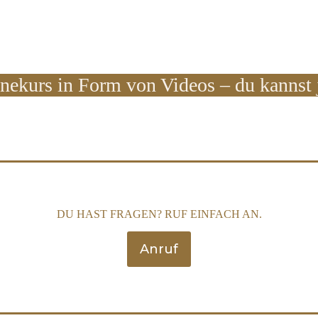
inekurs in Form von Videos – du kannst j
DU HAST FRAGEN? RUF EINFACH AN.
Anruf