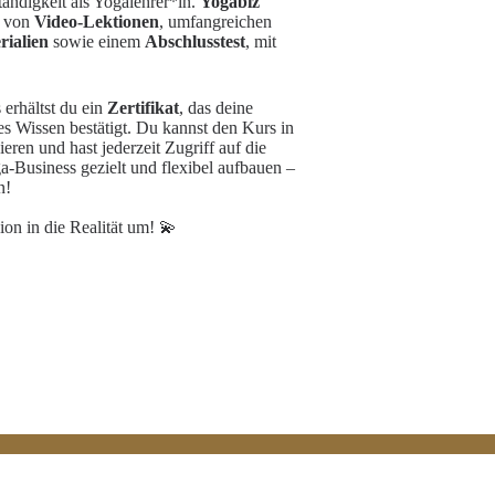
tändigkeit als Yogalehrer*in.
Yogabiz
e von
Video-Lektionen
, umfangreichen
rialien
sowie einem
Abschlusstest
, mit
erhältst du ein
Zertifikat
, das deine
s Wissen bestätigt. Du kannst den Kurs in
ren und hast jederzeit Zugriff auf die
a-Business gezielt und flexibel aufbauen –
n!
sion in die Realität um! 💫