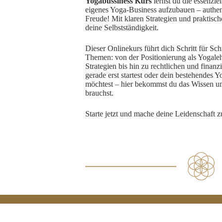
Yogabussiness Kurs
lernst du die essenzi
eigenes Yoga-Business aufzubauen – authent
Freude! Mit klaren Strategien und praktische
deine Selbstständigkeit.
Dieser Onlinekurs führt dich Schritt für Sch
Themen: von der Positionierung als Yogale
Strategien bis hin zu rechtlichen und finan
gerade erst startest oder dein bestehendes 
möchtest – hier bekommst du das Wissen u
brauchst.
Starte jetzt und mache deine Leidenschaft 