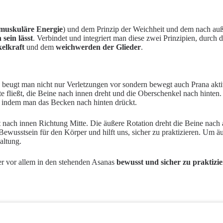
muskuläre Energie
) und dem Prinzip der Weichheit und dem nach auß
 sein lässt
. Verbindet und integriert man diese zwei Prinzipien, durch
elkraft
und dem
weichwerden der Glieder
.
, beugt man nicht nur Verletzungen vor sondern bewegt auch Prana akti
tte fließt, die Beine nach innen dreht und die Oberschenkel nach hinte
em indem man das Becken nach hinten drückt.
ßt nach innen Richtung Mitte. Die äußere Rotation dreht die Beine nac
ewusstsein für den Körper und hilft uns, sicher zu praktizieren. Um äuß
altung.
er vor allem in den stehenden Asanas
bewusst und sicher zu praktizi