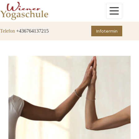
Zum
Inhalt
springen
Telefon
+436764137215
Infotermin