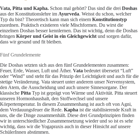
Vata, Pitta und Kapha.
Schon mal gehört? Das sind die drei
Doshas
aus der Konstitutionslehre im
Ayurveda
. Weisst du schon, welcher
Typ du bist? Theoretisch kann man sich einem
Konstitutionstyp
zuordnen. Praktisch existieren viele Mischformen. Du wirst die
einzelnen Doshas besser kennlernen. Das ist wichtig, denn die Doshas
bringen
Körper und Geist in ein Gleichgewicht
und sorgen dafür,
dass wir gesund und fit bleiben.
Fünf Grundelemente
Die Doshas setzten sich aus den fünf Grundelementen zusammen:
Feuer, Erde, Wasser, Luft und Äther.
Vata
bedeutet übersetzt “Luft”
oder “Wind” und steht für das Prinzip der Leichtigkeit und auch für die
stetige Veränderung. Vata steuert unter anderem unser Nervensystem,
den Atem, die Ausscheidung und auch unsere Sinnesorgane. Der
klassische
Pitta
Typ ist geprägt von Wärme und Aktivität. Pitta steuert
unseren Hormonhaushalt, den Stoffwechsel und unsere
Körpertemperatur. In diesem Zusammenhang ist auch oft von Agni,
dem Verdauungsfeuer die Rede.
Kapha
ist die stabilisierende Kraft in
uns, die die Dinge zusammenhält. Diese drei Grundprinzipien finden
wir in unterschiedlicher Zusammensetzung wieder und so ist es sehr
wichtig, dass wir die Yogapraxis auch in dieser Hinsicht auf unsere
SchülerInnen abstimmen.