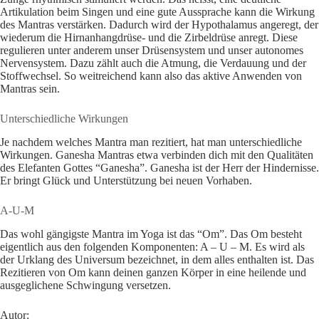
Artikulation beim Singen und eine gute Aussprache kann die Wirkung
des Mantras verstärken. Dadurch wird der Hypothalamus angeregt, der
wiederum die Hirnanhangdrüse- und die Zirbeldrüse anregt. Diese
regulieren unter anderem unser Drüsensystem und unser autonomes
Nervensystem. Dazu zählt auch die Atmung, die Verdauung und der
Stoffwechsel. So weitreichend kann also das aktive Anwenden von
Mantras sein.
Unterschiedliche Wirkungen
Je nachdem welches Mantra man rezitiert, hat man unterschiedliche
Wirkungen. Ganesha Mantras etwa verbinden dich mit den Qualitäten
des Elefanten Gottes “Ganesha”. Ganesha ist der Herr der Hindernisse.
Er bringt Glück und Unterstützung bei neuen Vorhaben.
A-U-M
Das wohl gängigste Mantra im Yoga ist das “Om”. Das Om besteht
eigentlich aus den folgenden Komponenten: A – U – M. Es wird als
der Urklang des Universum bezeichnet, in dem alles enthalten ist. Das
Rezitieren von Om kann deinen ganzen Körper in eine heilende und
ausgeglichene Schwingung versetzen.
Autor: