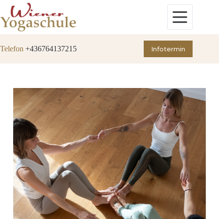
Zum
Inhalt
springen
Telefon
+436764137215
Infotermin