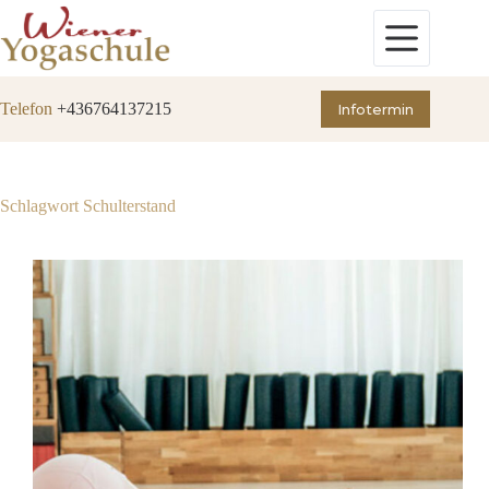
Zum
Inhalt
springen
Telefon
+436764137215
Infotermin
Schlagwort
Schulterstand