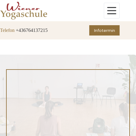
Zum
Inhalt
springen
Telefon
+436764137215
Infotermin