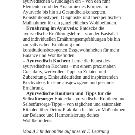
ayurvedischen Grundlagen ein – von den fünf
Elementen und der Anatomie des Körpers im
Ayurveda bis hin zu Gesundheitskonzepten,
Konstitutionstypen, Diagnostik und therapeutischen
Maßnahmen für ein ganzheitliches Wohlbefinden.
–
Ernährung im Ayurveda:
Entdecke die
ayurvedische Ernährungslehre – von der Basisdiät
und individuellen Ernährungsempfehlungen bis hin
zur sattvischen Ernährung und
konstitutionsbezogenen Essgewohnheiten für mehr
Balance und Wohlbefinden.
–
Ayurvedisch Kochen:
Lerne die Kunst des
ayurvedischen Kochens – mit einem praxisnahen
Crashkurs, wertvollen Tipps zu Zutaten und
Zubereitung, Einkaufsleitfäden und inspirierenden
Kochvideos für eine ausgewogene und gesunde
Ernährung.
–
Ayurvedische Routinen und Tipps für die
Selbstfürsorge:
Entdecke ayurvedische Routinen und
Selbstfürsorge-Tipps – von täglichen und saisonalen
Ritualen über Detox-Praktiken bis hin zu Maßnahmen
zur Balance und Harmonisierung deines
Wohlbefindens.
Modul 3 findet online auf unserer E-Learning