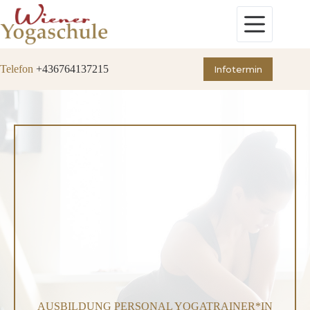
Zum
Inhalt
springen
Telefon
+436764137215
Infotermin
AUSBILDUNG PERSONAL YOGATRAINER*IN