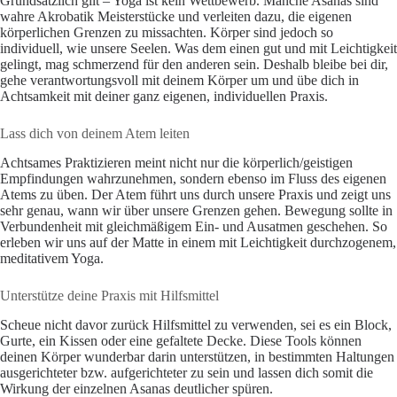
Grundsätzlich gilt – Yoga ist kein Wettbewerb. Manche Asanas sind
wahre Akrobatik Meisterstücke und verleiten dazu, die eigenen
körperlichen Grenzen zu missachten. Körper sind jedoch so
individuell, wie unsere Seelen. Was dem einen gut und mit Leichtigkeit
gelingt, mag schmerzend für den anderen sein. Deshalb bleibe bei dir,
gehe verantwortungsvoll mit deinem Körper um und übe dich in
Achtsamkeit mit deiner ganz eigenen, individuellen Praxis.
Lass dich von deinem Atem leiten
Achtsames Praktizieren meint nicht nur die körperlich/geistigen
Empfindungen wahrzunehmen, sondern ebenso im Fluss des eigenen
Atems zu üben. Der Atem führt uns durch unsere Praxis und zeigt uns
sehr genau, wann wir über unsere Grenzen gehen. Bewegung sollte in
Verbundenheit mit gleichmäßigem Ein- und Ausatmen geschehen. So
erleben wir uns auf der Matte in einem mit Leichtigkeit durchzogenem,
meditativem Yoga.
Unterstütze deine Praxis mit Hilfsmittel
Scheue nicht davor zurück Hilfsmittel zu verwenden, sei es ein Block,
Gurte, ein Kissen oder eine gefaltete Decke. Diese Tools können
deinen Körper wunderbar darin unterstützen, in bestimmten Haltungen
ausgerichteter bzw. aufgerichteter zu sein und lassen dich somit die
Wirkung der einzelnen Asanas deutlicher spüren.