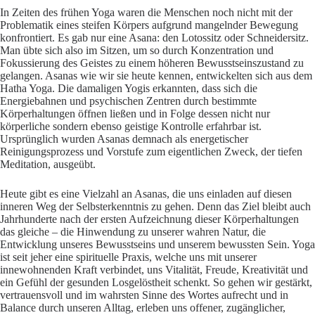
In Zeiten des frühen Yoga waren die Menschen noch nicht mit der
Problematik eines steifen Körpers aufgrund mangelnder Bewegung
konfrontiert. Es gab nur eine Asana: den Lotossitz oder Schneidersitz.
Man übte sich also im Sitzen, um so durch Konzentration und
Fokussierung des Geistes zu einem höheren Bewusstseinszustand zu
gelangen. Asanas wie wir sie heute kennen, entwickelten sich aus dem
Hatha Yoga. Die damaligen Yogis erkannten, dass sich die
Energiebahnen und psychischen Zentren durch bestimmte
Körperhaltungen öffnen ließen und in Folge dessen nicht nur
körperliche sondern ebenso geistige Kontrolle erfahrbar ist.
Ursprünglich wurden Asanas demnach als energetischer
Reinigungsprozess und Vorstufe zum eigentlichen Zweck, der tiefen
Meditation, ausgeübt.
Heute gibt es eine Vielzahl an Asanas, die uns einladen auf diesen
inneren Weg der Selbsterkenntnis zu gehen. Denn das Ziel bleibt auch
Jahrhunderte nach der ersten Aufzeichnung dieser Körperhaltungen
das gleiche – die Hinwendung zu unserer wahren Natur, die
Entwicklung unseres Bewusstseins und unserem bewussten Sein. Yoga
ist seit jeher eine spirituelle Praxis, welche uns mit unserer
innewohnenden Kraft verbindet, uns Vitalität, Freude, Kreativität und
ein Gefühl der gesunden Losgelöstheit schenkt. So gehen wir gestärkt,
vertrauensvoll und im wahrsten Sinne des Wortes aufrecht und in
Balance durch unseren Alltag, erleben uns offener, zugänglicher,