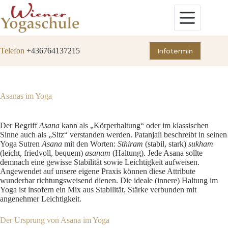
Zum
Inhalt
springen
Telefon
+436764137215
Infotermin
Asanas im Yoga
Der Begriff
Asana
kann als „Körperhaltung“ oder im klassischen
Sinne auch als „Sitz“ verstanden werden. Patanjali beschreibt in seinen
Yoga Sutren
Asana
mit den Worten:
Sthiram
(stabil, stark)
sukham
(leicht, friedvoll, bequem)
asanam
(Haltung). Jede Asana sollte
demnach eine gewisse Stabilität sowie Leichtigkeit aufweisen.
Angewendet auf unsere eigene Praxis können diese Attribute
wunderbar richtungsweisend dienen. Die ideale (innere) Haltung im
Yoga ist insofern ein Mix aus Stabilität, Stärke verbunden mit
angenehmer Leichtigkeit.
Der Ursprung von Asana im Yoga