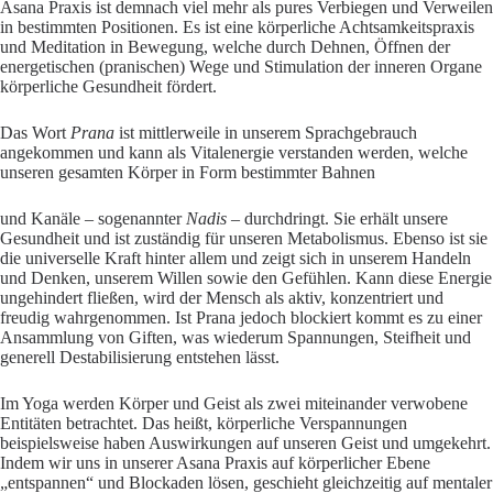
Asana Praxis ist demnach viel mehr als pures Verbiegen und Verweilen
in bestimmten Positionen. Es ist eine körperliche Achtsamkeitspraxis
und Meditation in Bewegung, welche durch Dehnen, Öffnen der
energetischen (pranischen) Wege und Stimulation der inneren Organe
körperliche Gesundheit fördert.
Das Wort
Prana
ist mittlerweile in unserem Sprachgebrauch
angekommen und kann als Vitalenergie verstanden werden, welche
unseren gesamten Körper in Form bestimmter Bahnen
und Kanäle – sogenannter
Nadis
– durchdringt. Sie erhält unsere
Gesundheit und ist zuständig für unseren Metabolismus. Ebenso ist sie
die universelle Kraft hinter allem und zeigt sich in unserem Handeln
und Denken, unserem Willen sowie den Gefühlen. Kann diese Energie
ungehindert fließen, wird der Mensch als aktiv, konzentriert und
freudig wahrgenommen. Ist Prana jedoch blockiert kommt es zu einer
Ansammlung von Giften, was wiederum Spannungen, Steifheit und
generell Destabilisierung entstehen lässt.
Im Yoga werden Körper und Geist als zwei miteinander verwobene
Entitäten betrachtet. Das heißt, körperliche Verspannungen
beispielsweise haben Auswirkungen auf unseren Geist und umgekehrt.
Indem wir uns in unserer Asana Praxis auf körperlicher Ebene
„entspannen“ und Blockaden lösen, geschieht gleichzeitig auf mentaler