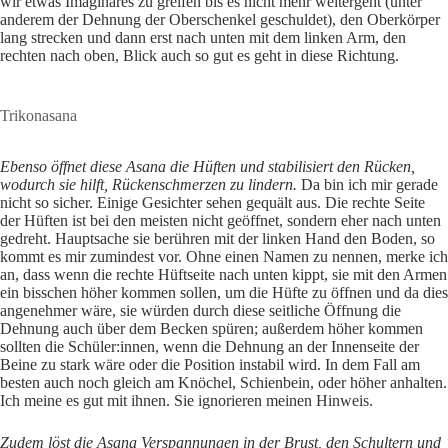
wir etwas Imaginäres zu greifen bis es nicht mehr weitergeht (unter
anderem der Dehnung der Oberschenkel geschuldet), den Oberkörper
lang strecken und dann erst nach unten mit dem linken Arm, den
rechten nach oben, Blick auch so gut es geht in diese Richtung.
Trikonasana
Ebenso öffnet diese Asana die Hüften und stabilisiert den Rücken,
wodurch sie hilft, Rückenschmerzen zu lindern.
Da bin ich mir gerade
nicht so sicher. Einige Gesichter sehen gequält aus. Die rechte Seite
der Hüften ist bei den meisten nicht geöffnet, sondern eher nach unten
gedreht. Hauptsache sie berühren mit der linken Hand den Boden, so
kommt es mir zumindest vor. Ohne einen Namen zu nennen, merke ich
an, dass wenn die rechte Hüftseite nach unten kippt, sie mit den Armen
ein bisschen höher kommen sollen, um die Hüfte zu öffnen und da dies
angenehmer wäre, sie würden durch diese seitliche Öffnung die
Dehnung auch über dem Becken spüren; außerdem höher kommen
sollten die Schüler:innen, wenn die Dehnung an der Innenseite der
Beine zu stark wäre oder die Position instabil wird. In dem Fall am
besten auch noch gleich am Knöchel, Schienbein, oder höher anhalten.
Ich meine es gut mit ihnen. Sie ignorieren meinen Hinweis.
Zudem löst die Asana Verspannungen in der Brust, den Schultern und