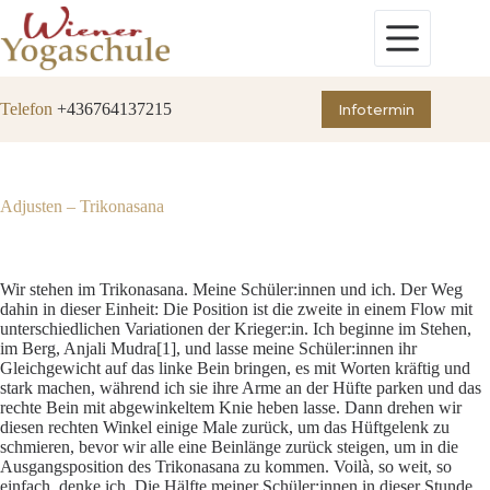
Zum
Inhalt
springen
Telefon
+436764137215
Infotermin
Adjusten – Trikonasana
Wir stehen im Trikonasana. Meine Schüler:innen und ich. Der Weg
dahin in dieser Einheit: Die Position ist die zweite in einem Flow mit
unterschiedlichen Variationen der Krieger:in. Ich beginne im Stehen,
im Berg, Anjali Mudra
[1]
, und lasse meine Schüler:innen ihr
Gleichgewicht auf das linke Bein bringen, es mit Worten kräftig und
stark machen, während ich sie ihre Arme an der Hüfte parken und das
rechte Bein mit abgewinkeltem Knie heben lasse. Dann drehen wir
diesen rechten Winkel einige Male zurück, um das Hüftgelenk zu
schmieren, bevor wir alle eine Beinlänge zurück steigen, um in die
Ausgangsposition des Trikonasana zu kommen. Voilà, so weit, so
einfach, denke ich. Die Hälfte meiner Schüler:innen in dieser Stunde