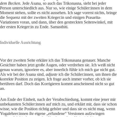
dem Becken.
Jede Asana, so auch das Trikonasna, sieht bei jeder
Person unterschiedlich aus. Nur so, wie einige Schüler:innen in dem
Moment stehen, sollte es nicht aussehen. Ich sage vorerst nichts, bringe
die Sequenz mit der zweiten Krieger:in und einigen Prasarita-
Variationen voran, und dann, über den gestreckten Seitenwinkel, mit
der ersten Krieger:in zu Ende. Samasthiti.
Individuelle Ausrichtung
Vor der zweiten Seite erkläre ich das Trikonasana genauer. Manche
Gesichter haben jetzt große Augen, oder verdrehen sie. Ich weiß nicht
genau warum, ignoriere es, aber innerlich fühle ich mich gar nicht gut.
Als wir bei der Asana sind,
adjuste
ich die Schüler:innen, um ihnen die
korrekte Position zu zeigen. Ich frage auch immer vorher, ob ich sie
berühren darf. Doch das Korrigieren kommt anscheinend nicht so gut
an.
Am Ende der Einheit, nach der Verabschiedung, kommt eine jener mir
unbekannten Schüler:innen auf mich zu, und erklärt mir, dass sie schon
wisse, wie die Position richtig gehöre und dass sie es nicht mag, wenn
Yogalehrer:innen ihr eigene „erfundene“ Versionen aufzwingen