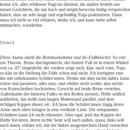
kenne ich, alles erfahrene Yogi:nis diesmal, die andere besteht aus
neuen Gesichtern, die mir hoch und möglicherweise heilig versprochen
haben, dass sie sehr lange und regelmäßig Yoga praktizieren. Dann
muss ich nicht so viel erklären, denke ich, und kann mehr selbst
mitmachen, wunderbar.
Dreieck
Diese Asana stärkt die Beinmuskultatur und die Fußknöchel.
So viel
zur Theorie. Beine durchgestreckt, der hintere Fuß ist in einem Winkel
von ca. 45° eingedreht, der vordere zeigt nach, klar, nach vorn. Naja,
so klar ist die Stellung der Füße schon mal nicht. Ich korrigiere eine
der mir unbekannten Schüler:innen. Denke mir aber nichts dabei, kann
schon mal passieren, alles easy, und erkläre nicht weiter, also nichts
von Kniescheiben hochziehen, Gewicht auf beide Beine verteilen,
Außenkante des hinteren Fußes in den Boden pressen, Hüfte seitlich
aufdrehen, das heißt zum langen Mattenrand parallel, und dem
richtigen Kippen dieser, etc. Ich lasse die Schüler:innen zügig deren
Arme nach oben bringen in eine vertikale Linie. Die entspannten
Schultern kann ich nicht erkennen. Aber egal, jetzt das Kippen der
Hüfte forcieren, deren rechte Seite will nach außen, quasi, links will
nach innen, erkläre ich, mit der linken ausgestreckten Hand versuchen